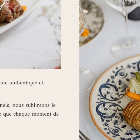
sine authentique et
nels, nous sublimons le
arce que chaque moment de